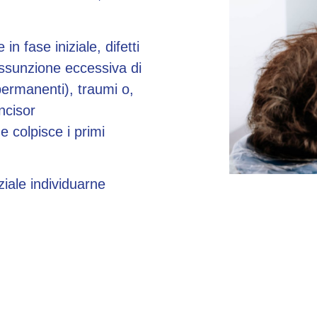
n fase iniziale, difetti
assunzione eccessiva di
permanenti), traumi o,
ncisor
 colpisce i primi
iale individuarne